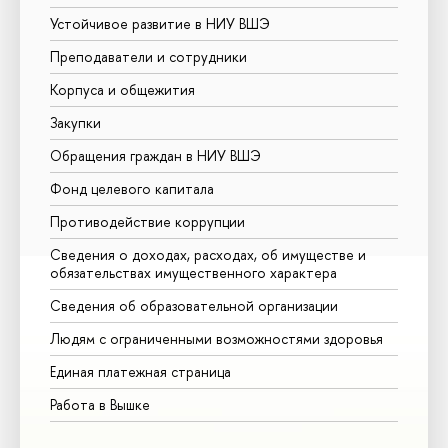
Устойчивое развитие в НИУ ВШЭ
Оли
Преподаватели и сотрудники
Прие
Корпуса и общежития
Выш
Закупки
Прие
Обращения граждан в НИУ ВШЭ
Асп
Фонд целевого капитала
Доп
Противодействие коррупции
Цент
Сведения о доходах, расходах, об имуществе и
Биз
обязательствах имущественного характера
Обр
Сведения об образовательной организации
Обра
Людям с ограниченными возможностями здоровья
услу
Единая платежная страница
Работа в Вышке