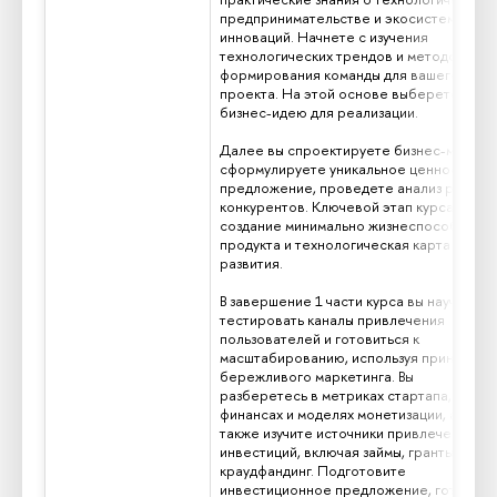
предпринимательстве и экосистеме
инноваций. Начнете с изучения
технологических трендов и методов
формирования команды для вашего
проекта. На этой основе выберете
бизнес-идею для реализации.
Далее вы спроектируете бизнес-модель
сформулируете уникальное ценностное
предложение, проведете анализ рынка и
конкурентов. Ключевой этап курса -
создание минимально жизнеспособного
продукта и технологическая карта
развития.
В завершение 1 части курса вы научитесь
тестировать каналы привлечения
пользователей и готовиться к
масштабированию, используя принципы
бережливого маркетинга. Вы
разберетесь в метриках стартапа,
финансах и моделях монетизации, а
также изучите источники привлечения
инвестиций, включая займы, гранты и
краудфандинг. Подготовите
инвестиционное предложение, готовое