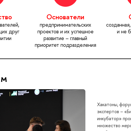
ство
Основатели
вателей,
предпринимательских
созданная
их друг
проектов и их успешное
и не 
витии
развитие – главный
приоритет подразделения
ам
Хакатоны, фору
экспертов – «Б
инкубатор» про
множество меро