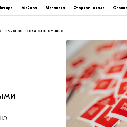
баторе
Майнор
Маголего
Стартап школа
Серви
ет «Высшая школа экономики»
ными
ВШЭ