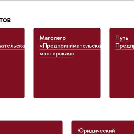
тов
Маголего
Путь
ательская
«Предпринимательская
Предп
мастерская»
Юридический