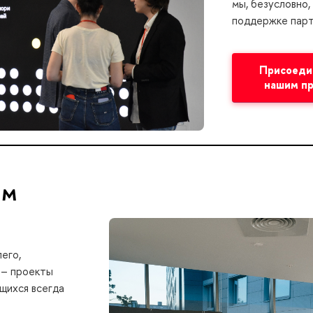
мы, безусловно,
поддержке пар
Присоеди
нашим п
ам
его,
 – проекты
щихся всегда