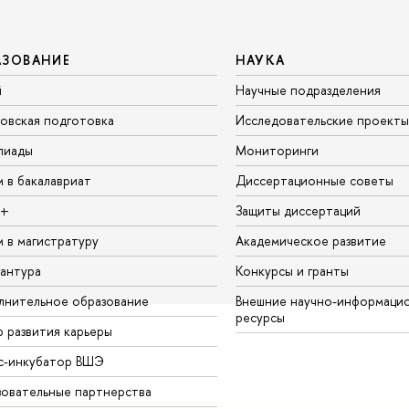
АЗОВАНИЕ
НАУКА
й
Научные подразделения
овская подготовка
Исследовательские проекты
пиады
Мониторинги
 в бакалавриат
Диссертационные советы
а+
Защиты диссертаций
 в магистратуру
Академическое развитие
антура
Конкурсы и гранты
нительное образование
Внешние научно-информаци
ресурсы
 развития карьеры
с-инкубатор ВШЭ
овательные партнерства