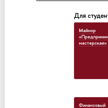
Для студен
Майнор
«Предприним
мастерская»
Финансовый