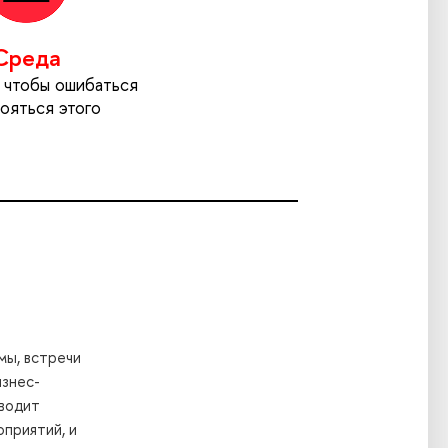
Среда
, чтобы ошибаться
бояться этого
мы, встречи
изнес-
водит
приятий, и