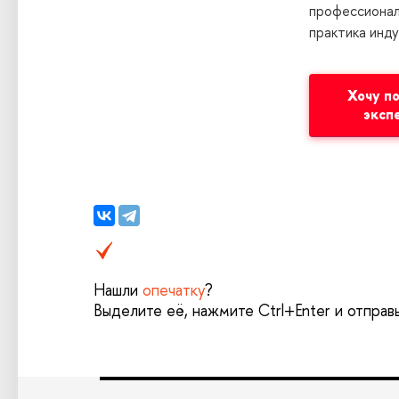
профессионал
практика инд
Хочу п
эксп
Нашли
опечатку
?
Выделите её, нажмите Ctrl+Enter и отправ