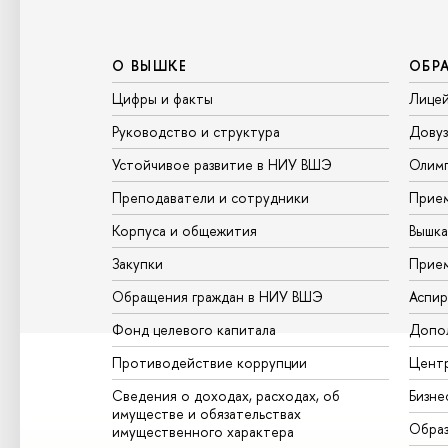
О ВЫШКЕ
ОБР
Цифры и факты
Лице
Руководство и структура
Довуз
Устойчивое развитие в НИУ ВШЭ
Олим
Преподаватели и сотрудники
Прием
Корпуса и общежития
Вышк
Закупки
Прием
Обращения граждан в НИУ ВШЭ
Аспир
Фонд целевого капитала
Допол
Противодействие коррупции
Центр
Сведения о доходах, расходах, об
Бизне
имуществе и обязательствах
Образ
имущественного характера