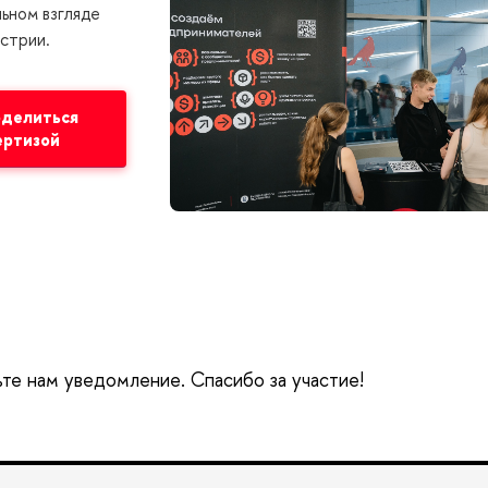
ьном взгляде
устрии.
оделиться
ертизой
ьте нам уведомление. Спасибо за участие!