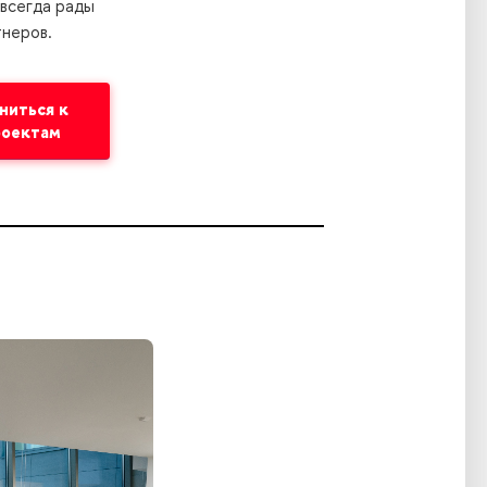
 всегда рады
тнеров.
ниться к
роектам